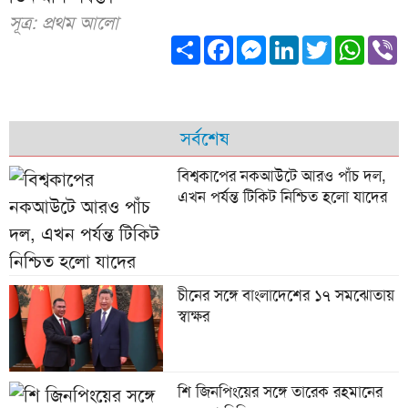
সূত্র: প্রথম আলো
Share
Facebook
Messenger
LinkedIn
Twitter
What
V
সর্বশেষ
বিশ্বকাপের নকআউটে আরও পাঁচ দল,
এখন পর্যন্ত টিকিট নিশ্চিত হলো যাদের
চীনের সঙ্গে বাংলাদেশের ১৭ সমঝোতায়
স্বাক্ষর
শি জিনপিংয়ের সঙ্গে তারেক রহমানের