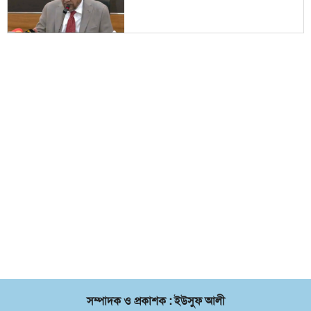
সম্পাদক ও প্রকাশক : ইউসুফ আলী