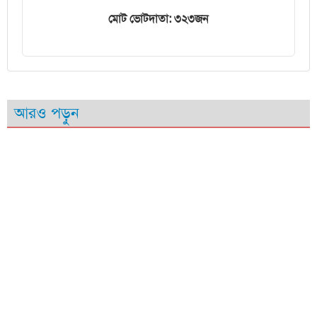
মোট ভোটদাতা: ৩২৩জন
আরও পড়ুন