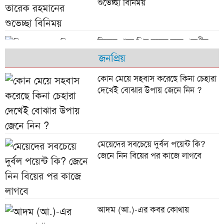
শুভেচ্ছা বিনিময়
নিজের গানে প্রিয় দলের জন্য পড়শীর
উচ্ছ্বাস
জনপ্রিয়
কোন মেয়ে সহবাস করেছে কিনা চেহারা
দেখেই বোঝার উপায় জেনে নিন ?
অস্ট্রিয়া ম্যাচের আগে এক তারকাকে
হারাল আর্জেন্টিনা
৫ বছর ধরে তালাবদ্ধ ভোলা জেনারেল
মেয়েদের সবচেয়ে দুর্বল পয়েন্ট কি?
হাসপাতালের আইসিইউ ইউনিট
জেনে নিন বিয়ের পর কাজে লাগবে
সিম্ফনি মোবাইলে চাকরির সুযোগ,
আদম (আ.)-এর কবর কোথায়
শুক্র-শনিবার ছুটি