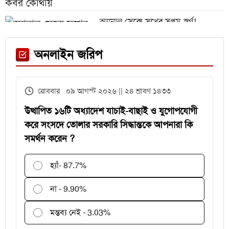
অ্যানাল সেক্সে সুখের সপ্তম স্বর্গ!
সমীক্ষায় অবাক দাবি মহিলাদের
পরিত্যক্ত গর্তে পড়া ছাগল উদ্ধারে গিয়ে
একই পরিবারের ৪ জন নিহত
অনলাইন জরিপ
পিপুল এর ভেষজ উপকারিতা
রোববার ০৯ আগস্ট ২০২৬ || ২৪ শ্রাবণ ১৪৩৩
আড্ডা দিতে বের হয়ে এক মাস ধরে
নিখোঁজ, ফিরে পেতে পরিবারের আকুতি
উত্থাপিত ১৬টি অধ্যাদেশ যাচাই-বাছাই ও যুগোপযোগী
করে সংসদে তোলার সরকারি সিদ্ধান্তকে আপনারা কি
সমর্থন করেন ?
প্রধানমন্ত্রীর সফরে ভাড়ায় ইট আনার
ব্যাখ্যা দিলেন প্রতিমন্ত্রী শাহে আলম
হ্যাঁ
- 87.7%
না - 9.90%
মন্তব্য নেই - 3.03%