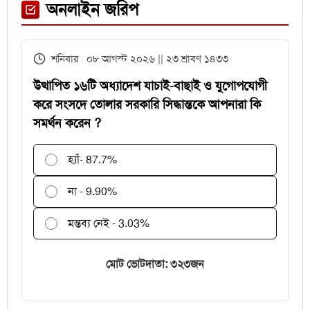
একই পরিবারের ৪ জন নিহত
অনলাইন জরিপ
পিপুল এর ভেষজ উপকারিতা
শনিবার ০৮ আগস্ট ২০২৬ || ২৩ শ্রাবণ ১৪৩৩
আড্ডা দিতে বের হয়ে এক মাস ধরে
নিখোঁজ, ফিরে পেতে পরিবারের আকুতি
উত্থাপিত ১৬টি অধ্যাদেশ যাচাই-বাছাই ও যুগোপযোগী
করে সংসদে তোলার সরকারি সিদ্ধান্তকে আপনারা কি
সমর্থন করেন ?
প্রধানমন্ত্রীর সফরে ভাড়ায় ইট আনার
ব্যাখ্যা দিলেন প্রতিমন্ত্রী শাহে আলম
হ্যাঁ
- 87.7%
না - 9.90%
মন্তব্য নেই - 3.03%
মোট ভোটদাতা: ৩২৩জন