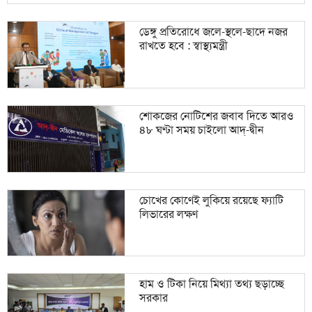
ডেঙ্গু প্রতিরোধে জলে-স্থলে-ছাদে নজর
রাখতে হবে : স্বাস্থ্যমন্ত্রী
শোকজের নোটিশের জবাব দিতে আরও
৪৮ ঘণ্টা সময় চাইলো আদ্-দ্বীন
চোখের কোণেই লুকিয়ে রয়েছে ফ্যাটি
‍লিভারের লক্ষণ
হাম ও টিকা নিয়ে মিথ্যা তথ্য ছড়াচ্ছে
সরকার