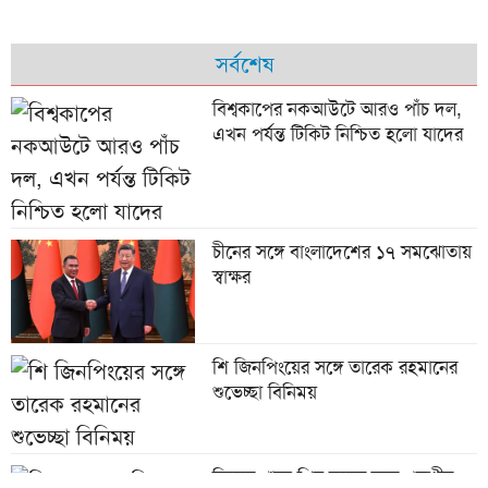
সর্বশেষ
বিশ্বকাপের নকআউটে আরও পাঁচ দল,
এখন পর্যন্ত টিকিট নিশ্চিত হলো যাদের
চীনের সঙ্গে বাংলাদেশের ১৭ সমঝোতায়
স্বাক্ষর
শি জিনপিংয়ের সঙ্গে তারেক রহমানের
শুভেচ্ছা বিনিময়
নিজের গানে প্রিয় দলের জন্য পড়শীর