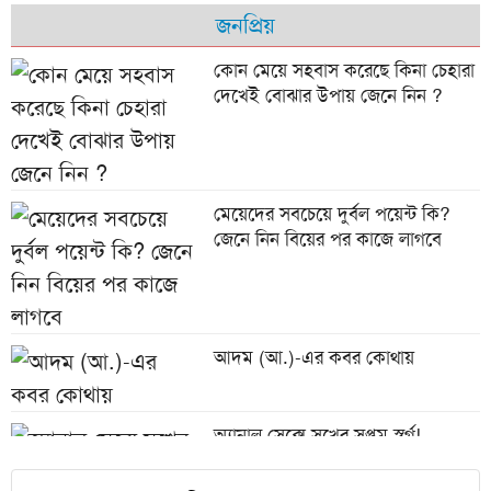
উচ্ছ্বাস
জনপ্রিয়
কোন মেয়ে সহবাস করেছে কিনা চেহারা
দেখেই বোঝার উপায় জেনে নিন ?
অস্ট্রিয়া ম্যাচের আগে এক তারকাকে
হারাল আর্জেন্টিনা
৫ বছর ধরে তালাবদ্ধ ভোলা জেনারেল
মেয়েদের সবচেয়ে দুর্বল পয়েন্ট কি?
হাসপাতালের আইসিইউ ইউনিট
জেনে নিন বিয়ের পর কাজে লাগবে
সিম্ফনি মোবাইলে চাকরির সুযোগ,
আদম (আ.)-এর কবর কোথায়
শুক্র-শনিবার ছুটি
অ্যানাল সেক্সে সুখের সপ্তম স্বর্গ!
সমীক্ষায় অবাক দাবি মহিলাদের
পরিত্যক্ত গর্তে পড়া ছাগল উদ্ধারে গিয়ে